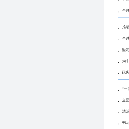
全
推
全
坚
为
政
“
全
法
书