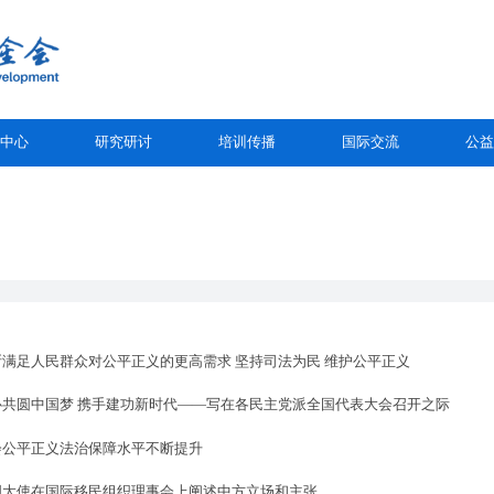
中心
研究研讨
培训传播
国际交流
公益
断满足人民群众对公平正义的更高需求 坚持司法为民 维护公平正义
心共圆中国梦 携手建功新时代——写在各民主党派全国代表大会召开之际
会公平正义法治保障水平不断提升
国大使在国际移民组织理事会上阐述中方立场和主张