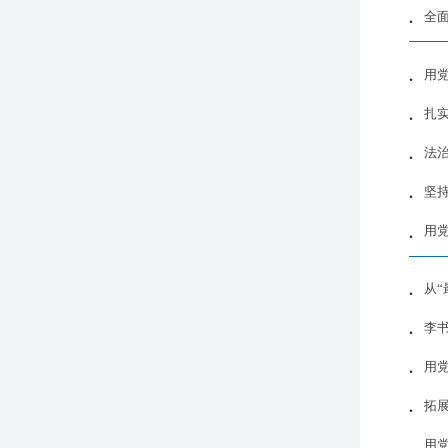
全
用
扎
法治
坚
用
从“
李
用
拓
用