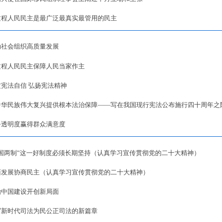
过程人民民主是最广泛最真实最管用的民主
动社会组织高质量发展
过程人民民主保障人民当家作主
定宪法自信 弘扬宪法精神
中华民族伟大复兴提供根本法治保障——写在我国现行宪法公布施行四十周年之
务透明度赢得群众满意度
一国两制”这一好制度必须长期坚持（认真学习宣传贯彻党的二十大精神）
面发展协商民主（认真学习宣传贯彻党的二十大精神）
治中国建设开创新局面
写新时代司法为民公正司法的新篇章