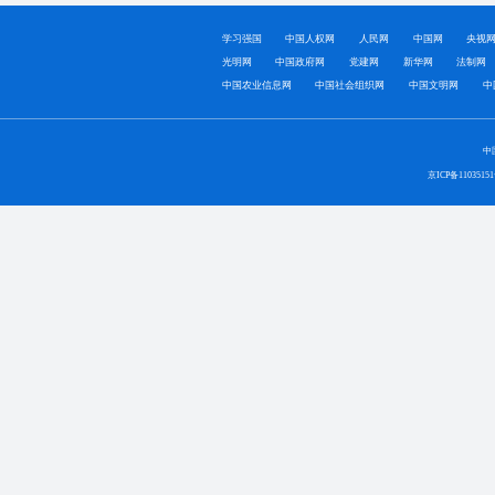
学习强国
中国人权网
人民网
中国网
央视
光明网
中国政府网
党建网
新华网
法制网
中国农业信息网
中国社会组织网
中国文明网
中
中
京ICP备1103515