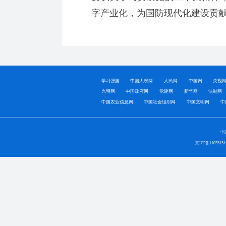
字产业化，为国防现代化建设贡献
学习强国
中国人权网
人民网
中国网
央视
光明网
中国政府网
党建网
新华网
法制网
中国农业信息网
中国社会组织网
中国文明网
中
中
京ICP备1103515