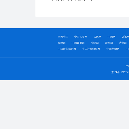
学习强国
中国人权网
人民网
中国网
央视
光明网
中国政府网
党建网
新华网
法制网
中国农业信息网
中国社会组织网
中国文明网
中
中
京ICP备1103515