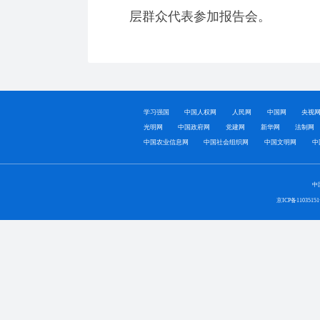
层群众代表参加报告会。
学习强国
中国人权网
人民网
中国网
央视
光明网
中国政府网
党建网
新华网
法制网
中国农业信息网
中国社会组织网
中国文明网
中
中
京ICP备1103515