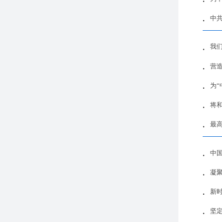
中
我
营
为“
将
最
中
凝
新
坚