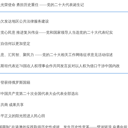
负光荣使命 勇担历史重任 ——党的二十大代表诞生记
强欠发达地区公共法律服务建设
聚党心民意 推进复兴伟业——党和国家领导人当选党的二十大代表纪实
度自信何以更加坚定
民意、汇民智、聚民力 ——党的二十大相关工作网络征求意见活动综述
基斯坦代表近70国在人权理事会作共同发言反对以人权为借口干涉中国内政
诺登获得俄罗斯国籍
席中国共产党第二十次全国代表大会代表全部选出
共商 成果共享
公平正义的阳光照进人民心田
一国两制”在港澳的实践取得历史性成就、发生历史性变革——劈波斩浪 奋勇向前