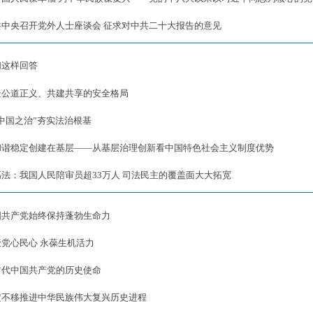
共中央召开党外人士座谈会 征求对中共二十大报告的意见
们这样回答
造公道正义、共建共享的安全格局
中国之治”夯实法治根基
和谐稳定创建在基层——从基层治理创新看中国特色社会主义制度优势
高法：我国人民陪审员超33万人 司法民主的覆盖面大大拓宽
国共产党始终保持蓬勃生命力
聚党心民心 永葆生机活力
时代中国共产党的历史使命
定不移推进中华民族伟大复兴历史进程