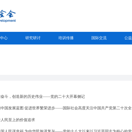
中心
研究研讨
培训传播
国际交流
公益
结奋斗，创造新的历史伟业——党的二十大开幕侧记
画中国发展蓝图 促进世界繁荣进步——国际社会高度关注中国共产党第二十次全
持人民至上的价值追求
中国人民谋幸福 为中华民族谋复兴——党的十八大以来以习近平同志为核心的