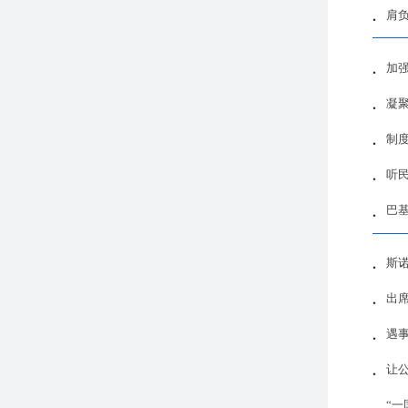
肩
加
凝
制
听
巴
斯
出
遇事
让
“