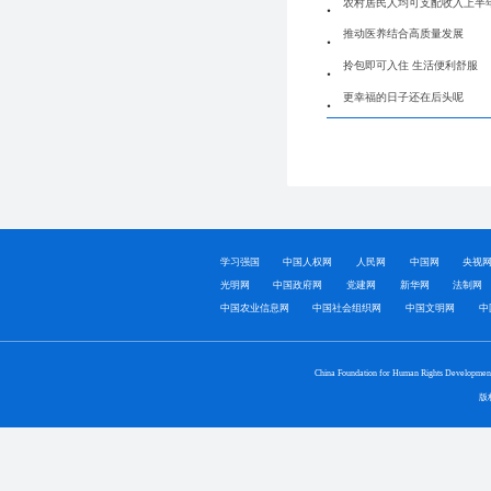
农村居民人均可支配收入上半年
推动医养结合高质量发展
拎包即可入住 生活便利舒服
更幸福的日子还在后头呢
学习强国
中国人权网
人民网
中国网
央视
光明网
中国政府网
党建网
新华网
法制网
中国农业信息网
中国社会组织网
中国文明网
中
China Foundation for Human Rights Developmen
版