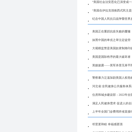
“美国社会治安恶化已演变成一
“美国在伊拉克强推西式民主是
纪念中国人民抗日战争暨世界
美国正在重蹈抗疫失败的覆辙
抹黑中国的卑劣之举注定徒劳
大规模监禁是美国奴隶制烙印
美国是国际秩序的最大破坏者
英媒披露——英军杀害无辜平
警察暴力泛滥加剧美国人权危
河北省:全民健身公共服务体系
住房和城乡建设部：2022年全
满足人民健身需求 促进人的全
上半年全国门诊费用跨省直接结
邻里更和睦 幸福感更强