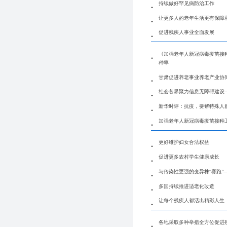
持续做好罕见病防治工作
让更多人的老年生活更有保障
促进残疾人事业全面发展
《加强老年人新冠病毒疫苗接种
种率
甘肃促进养老事业养老产业协
社会各界聚力信息无障碍建设
新华时评：抗疫，要帮特殊人
加强老年人新冠病毒疫苗接种
更好维护妇女合法权益
促进更多农村学生健康成长
与传染性更强的变异株“赛跑”
多国持续推进适老化改造
让每个残疾人都活出精彩人生
各地采取多种举措全方位促进残