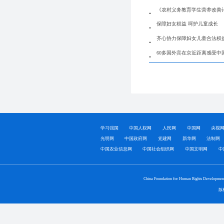
《农村义务教育学生营养改善
保障妇女权益 呵护儿童成长
齐心协力保障妇女儿童合法权
60多国外宾在京近距离感受中
学习强国
中国人权网
人民网
中国网
央视
光明网
中国政府网
党建网
新华网
法制网
中国农业信息网
中国社会组织网
中国文明网
中
China Foundation for Human Rights Developmen
版