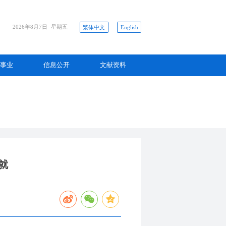
2026年8月7日
星期五
繁体中文
English
事业
信息公开
文献资料
就