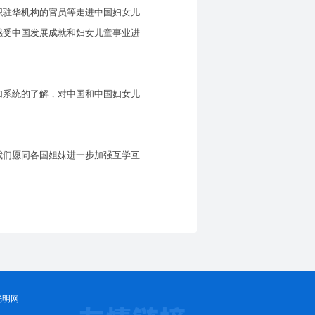
组织驻华机构的官员等走进中国妇女儿
感受中国发展成就和妇女儿童事业进
系统的了解，对中国和中国妇女儿
们愿同各国姐妹进一步加强互学互
光明网