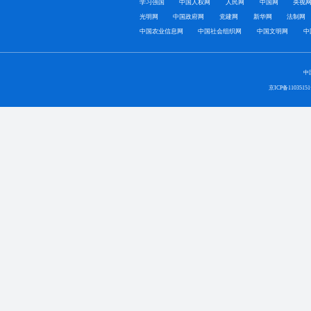
学习强国
中国人权网
人民网
中国网
央视
光明网
中国政府网
党建网
新华网
法制网
中国农业信息网
中国社会组织网
中国文明网
中
中
京ICP备1103515