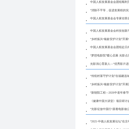
中国人权发展基金会团组顺利
“消除不平等，促进发展权的实
中国人权发展基金会专家在联
中国人权发展基金会科技创新
“乡村振兴•银龄安护计划”开
中国人权发展基金会团组赴日
“梦想电影院”暖心启幕 光影
光影润心育新人—“优秀影片进
“传统村落守护计划”在福建连
“乡村振兴•银龄安护计划”开
“新朝阳工程—2026中老年春
《健康中国大讲堂》项目研讨
“光影绽放中国行•跟着电影做
“2025·中德人权发展论坛”在