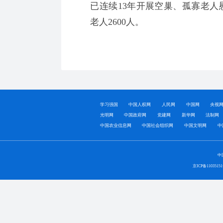
已连续13年开展空巢、孤寡老人
老人2600人。
学习强国
中国人权网
人民网
中国网
央视
光明网
中国政府网
党建网
新华网
法制网
中国农业信息网
中国社会组织网
中国文明网
中
中
京ICP备1103515