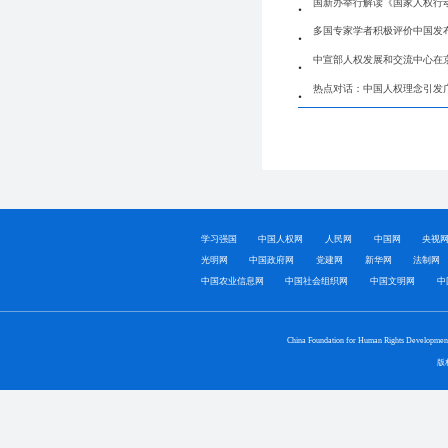
国新办举行解读《国家人权行动计
多国专家学者积极评价中国发布《
中宣部人权发展和交流中心在京
热点对话：中国人权理念引发
学习强国
中国人权网
人民网
中国网
央视
光明网
中国政府网
党建网
新华网
法制网
中国农业信息网
中国社会组织网
中国文明网
中
China Foundation for Human Rights Developmen
版