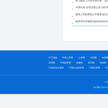
第79届世卫大会中国代表：促
中国代表“全球治理之友小组
最高人民检察院公布最新侵犯
抢抓求职关键期 稳岗拓岗促
学习强国
中国人权网
人民网
中国网
央视
光明网
中国政府网
党建网
新华网
法制网
中国农业信息网
中国社会组织网
中国文明网
中
中
京ICP备1103515