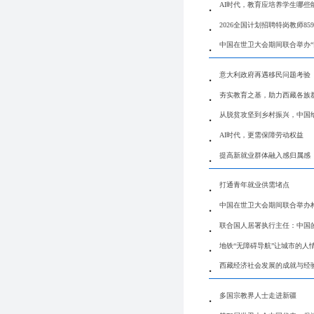
AI时代，教育应培养学生哪些
2026全国计划招聘特岗教师859
中国在世卫大会期间联合举办“
意大利政府再遇移民问题考验
夯实教育之基，助力西藏各族
从脱贫攻坚到乡村振兴，中国
AI时代，更需保障劳动权益
提高新就业群体融入感归属感
打通青年就业供需堵点
中国在世卫大会期间联合举办
联合国人居署执行主任：中国
地铁“无障碍导航”让城市的人
西藏经济社会发展的成就与经
多国宗教界人士走进新疆