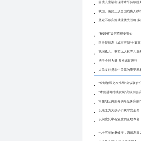
困境儿童福利保障水平持续提
我国开展第三次全国残疾人抽
坚定不移实施就业优先战略 
“校园餐”如何吃得更安心
国务院印发《城市更新“十五五
我国孤儿、事实无人抚养儿童
携手全球力量 共推减贫进程
人民友好是非中关系的重要基
“全球治理之友小组”会议联合
“水促进可持续发展”高级别会
常住地公共服务供给是务实的
以法之力为孩子们筑牢安全岛
以制度托举有温度的互助养老
七十五年沧桑蝶变，西藏发展