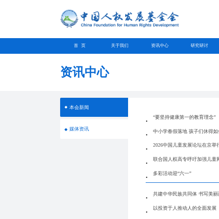
首 页
关于我们
资讯中心
研究研讨
资讯中心
本会新闻
​“要坚持健康第一的教育理念”
媒体资讯
中小学春假落地 孩子们休得如
2026中国儿童发展论坛在京举
联合国人权高专呼吁加强儿童
多彩活动迎“六一”
共建中华民族共同体 书写美丽
以投资于人推动人的全面发展