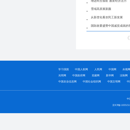
增进民生福祉 激发经济活力
雪域高原展新颜
从新变化看农民工新发展
国际政要盛赞中国减贫成就的
学习强国
中国人权网
人民网
中国网
央视
光明网
中国政府网
党建网
新华网
法制网
中国农业信息网
中国社会组织网
中国文明网
中
中
京ICP备1103515