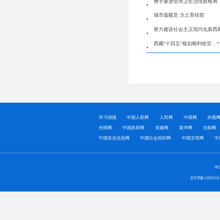
携手重塑全球卫生治理新格局
城市蕴暖意 沃土育幼苗
努力建设社会主义现代化新西
西藏“十四五”规划顺利收官，
学习强国
中国人权网
人民网
中国网
央视
光明网
中国政府网
党建网
新华网
法制网
中国农业信息网
中国社会组织网
中国文明网
中
中
京ICP备1103515