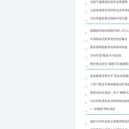
为孩子健康成长筑牢法律屏障
公租房保障等系列民生改革举
为全球减贫事业贡献中国方案
新疆将培训长期照护师1.5万人
中国将成为世界现代性的象征
更好保障超龄劳动者基本权益
2026年度“暖途”行动启动
事关食品安全 国家卫生健康
提高膳食营养水平 强化高原健
三部门联合开展保健食品护老
最高法命名首批一百个“枫桥式
2025年医保基金为特例单议病例
“一米视角”呵护成长
做好2026年农村义务教育阶