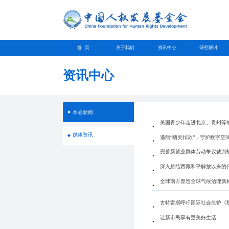
首 页
关于我们
资讯中心
研究研讨
资讯中心
本会新闻
美国青少年走进北京、贵州等
媒体资讯
遏制“幽灵扣款”，守护数字空
完善新就业群体劳动争议裁判
深入总结西藏和平解放以来的
全球南方塑造全球气候治理新
古特雷斯呼吁国际社会维护《
让新市民享有更美好生活