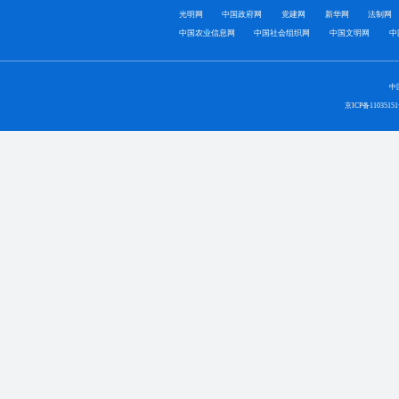
光明网
中国政府网
党建网
新华网
法制网
中国农业信息网
中国社会组织网
中国文明网
中
中
京ICP备1103515