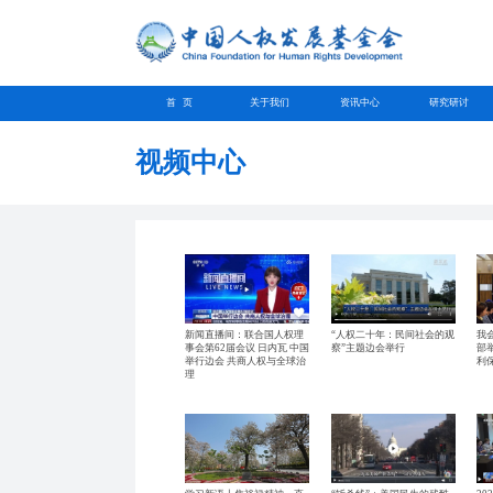
首 页
关于我们
资讯中心
研究研讨
视频中心
新闻直播间：联合国人权理
“人权二十年：民间社会的观
我
事会第62届会议 日内瓦 中国
察”主题边会举行
部
举行边会 共商人权与全球治
利
理