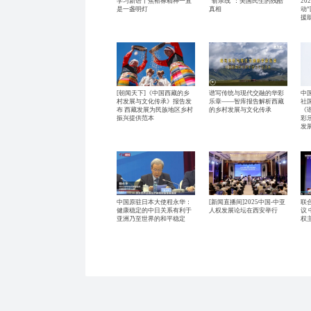
学习新语丨焦裕禄精神一直
“斩杀线”：美国民生的残酷
20
是一盏明灯
真相
动
援
[朝闻天下]《中国西藏的乡
谱写传统与现代交融的华彩
中
村发展与文化传承》报告发
乐章——智库报告解析西藏
社
布 西藏发展为民族地区乡村
的乡村发展与文化传承
《
振兴提供范本
彩
发
中国原驻日本大使程永华：
[新闻直播间]2025中国-中亚
联
健康稳定的中日关系有利于
人权发展论坛在西安举行
议
亚洲乃至世界的和平稳定
权