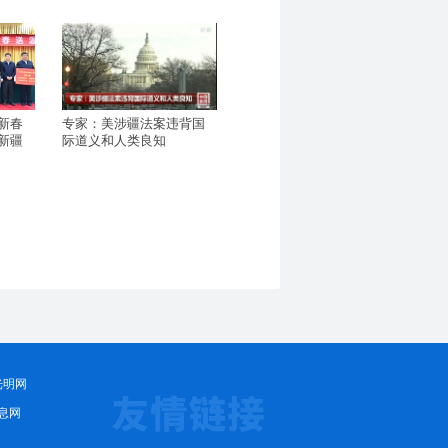
新春
专家：美涉疆法案违背国
新疆
际道义和人类良知
光明网
息网