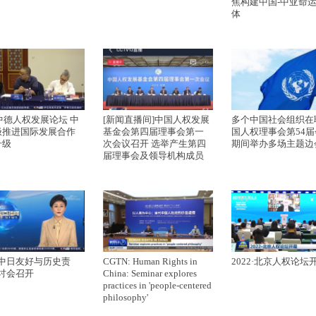
焦构建中国-中亚命
体
3中德人权发展论坛 中
[新闻直播间]中国人权发展
多个中国社会组织在
极推进国际发展合作
基金会第四届理事会第一
国人权理事会第54
升级
次会议召开 选举产生第四
期间举办多场主题边
届理事会及领导机构成员
“中日友好与历史责
CGTN: Human Rights in
2022·北京人权论坛
研讨会召开
China: Seminar explores
practices in 'people-centered
philosophy'