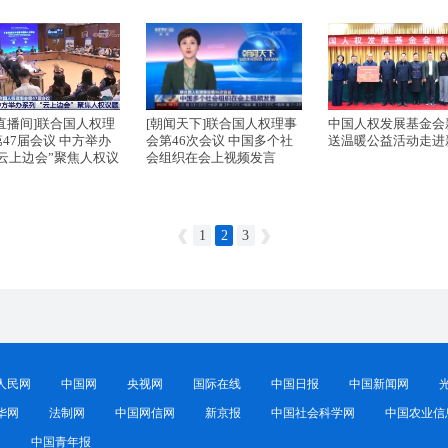
直播间]联合国人权理
[朝闻天下]联合国人权理事
中国人权发展基金会
47届会议 中方举办
会第46次会议 中国多个社
送温暖公益活动走进
“云上边会”聚焦人权议
会组织在会上视频发言
1
2
3
人民网
中国网
央视网
国际在线
中国日报
中国新闻网
华网
法制网
中国网信网
新京报
中国社会科学网
中国农业信
网
中国青年报