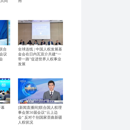
运共同
用
联合
全球连线 | 中国人权发展基
届会议
金会在日内瓦宣介共建“一
会
带一路”促进世界人权事业
发展
开幕
[新闻直播间]联合国人权理
事会第50届会议“云上边
会” 反对个别国家歪曲新疆
人权状况