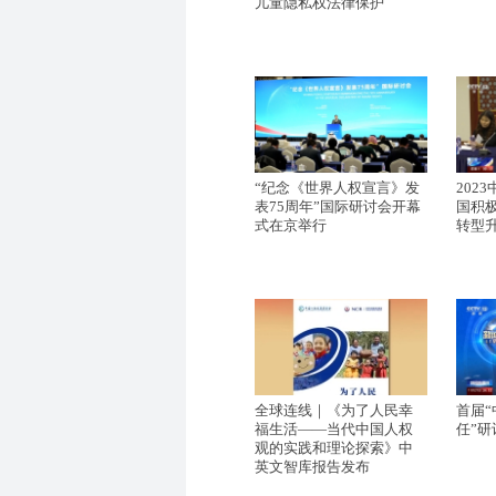
儿童隐私权法律保护
“纪念《世界人权宣言》发
202
表75周年”国际研讨会开幕
国积
式在京举行
转型
全球连线｜《为了人民幸
首届
福生活——当代中国人权
任”
观的实践和理论探索》中
英文智库报告发布