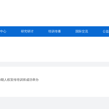
中心
研究研讨
培训传播
国际交流
公益
0期人权宣传培训班成功举办