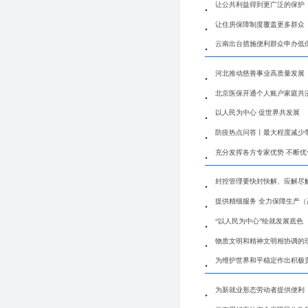
让公共利益得到更广泛的保护
让住房保障制度覆盖更多群众
云南出台措施便利群众申办低
河北推动慈善事业高质量发展
北京医保开通个人账户家庭共
以人民为中心 促世界共发展
防疫热点问答丨最大程度减少
充分发挥各方专家优势 不断
封控管理要快封快解、应解尽
提供精细服务 全力保障生产
“以人民为中心”绘就发展底色
物质文明和精神文明相协调的
为维护世界和平稳定作出积极
为新就业形态劳动者提供便利