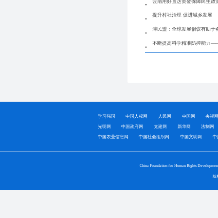
云南用好直达资金保障民生政
提升村社治理 促进城乡发展
津民盟：全球发展倡议有助于
不断提高科学精准防控能力—
学习强国
中国人权网
人民网
中国网
央视
光明网
中国政府网
党建网
新华网
法制网
中国农业信息网
中国社会组织网
中国文明网
中
China Foundation for Human Rights Developmen
版