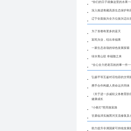
“你们的日子就像这里的水果一
深入推进青藏高原生态保护和
辽宁全面振兴全方位振兴迈出
为了首都有更多的蓝天
富民兴业，结出幸福果
一家生态农场的绿色发展探索
绿水青山驻 幸福随之来
“全心全力把老百姓的事一件一
弘扬平等互鉴对话包容的文明
携手合作构建人类命运共同体
《关于进一步减轻义务教育阶
健康成长
“小夜灯”照亮致富路
甘肃临泽实施黑河支流修复及
助力提升非洲国家可持续发展