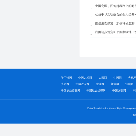
中国之理，回答赶考路上的时
弘扬中华文明蕴含的全人类共
推进生态修复、加强科研监测
我国初步划定38个国家级地下
学习强国
中国人权网
人民网
中国网
央视
光明网
中国政府网
党建网
新华网
法制网
中国农业信息网
中国社会组织网
中国文明网
中
China Foundation for Human Rights Developmen
版