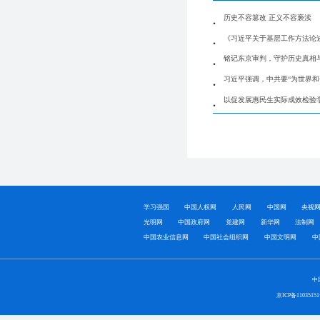
历史不容篡改 正义不容亵渎
《习近平关于基层工作方法论
铭记东京审判，守护历史真相
习近平强调，中共要“为世界和
以促发展惠民生实际成效检验
学习强国
中国人权网
人民网
中国网
央视
光明网
中国政府网
党建网
新华网
法制网
中国农业信息网
中国社会组织网
中国文明网
中
中
京ICP备1103515