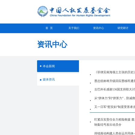
首 页
关于我们
资讯中心
研究研讨
资讯中心
本会新闻
《菲律宾南海领土主张的历史
媒体资讯
墨总统称将升级回应墨移民遭
古巴外长感谢136国支持联大
从“拼体力”到“拼算力”，防减
又一日军“慰安妇”制度受害者
盯紧压实责任全力抢险救援 
响集结号发出动员令
持续推动构建人类命运共同体