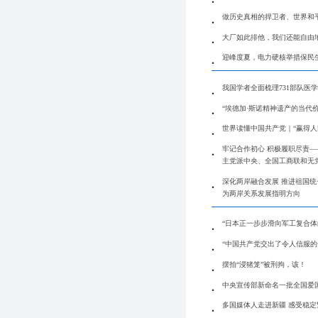
做历史真相的捍卫者、世界和
大厂如此排他，我们还能自由地
迎峰度夏，电力硬核举措保民
我国学者全面梳理731部队医
“埃德加·斯诺精神遗产的当代
世界读懂中国共产党｜“赢得人
牢记合作初心 积极履职尽责—
主党派中央、全国工商联和无
深化两岸融合发展 推进祖国统
为两岸关系发展指明方向
“日本正一步步滑向军工复合体
“中国共产党交出了令人信服的
摆拍“浸猪笼”被刑拘，该！
中央宣传部新命名一批全国爱
多国媒体人走进新疆 感受稳