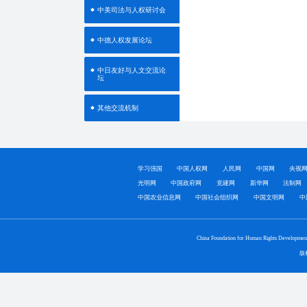
中美司法与人权研讨会
中德人权发展论坛
中日友好与人文交流论
坛
其他交流机制
学习强国
中国人权网
人民网
中国网
央视
光明网
中国政府网
党建网
新华网
法制网
中国农业信息网
中国社会组织网
中国文明网
中
China Foundation for Human Rights Developmen
版