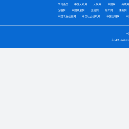
学习强国
中国人权网
人民网
中国网
央视
光明网
中国政府网
党建网
新华网
法制网
中国农业信息网
中国社会组织网
中国文明网
中
中
京ICP备1103515