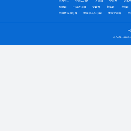
学习强国
中国人权网
人民网
中国网
央视
光明网
中国政府网
党建网
新华网
法制网
中国农业信息网
中国社会组织网
中国文明网
中
中
京ICP备1103515