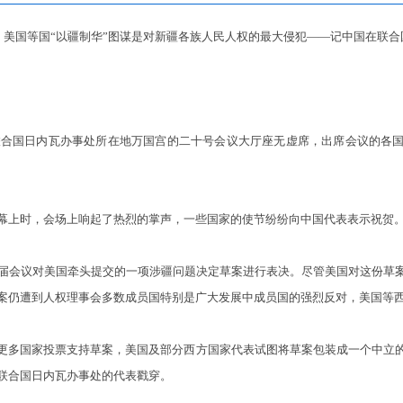
美国等国“以疆制华”图谋是对新疆各族人民人权的最大侵犯——记中国在联合
合国日内瓦办事处所在地万国宫的二十号会议大厅座无虚席，出席会议的各
上时，会场上响起了热烈的掌声，一些国家的使节纷纷向中国代表表示祝贺
会议对美国牵头提交的一项涉疆问题决定草案进行表决。尽管美国对这份草
案仍遭到人权理事会多数成员国特别是广大发展中成员国的强烈反对，美国等
多国家投票支持草案，美国及部分西方国家代表试图将草案包装成一个中立的
联合国日内瓦办事处的代表戳穿。