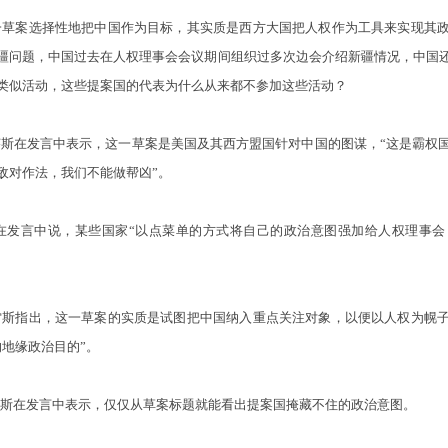
草案选择性地把中国作为目标，其实质是西方大国把人权作为工具来实现其政
疆问题，中国过去在人权理事会会议期间组织过多次边会介绍新疆情况，中国
类似活动，这些提案国的代表为什么从来都不参加这些活动？
在发言中表示，这一草案是美国及其西方盟国针对中国的图谋，“这是霸权
敌对作法，我们不能做帮凶”。
发言中说，某些国家“以点菜单的方式将自己的政治意图强加给人权理事会
斯指出，这一草案的实质是试图把中国纳入重点关注对象，以便以人权为幌子
地缘政治目的”。
斯在发言中表示，仅仅从草案标题就能看出提案国掩藏不住的政治意图。