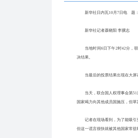
新华社日内瓦10月7日电 题：
新华社记者聂晓阳 李骥志
当地时间6日下午2时42分，联
决结果。
当最后的投票结果出现在大屏幕
当天，联合国人权理事会第51届
国家竭力向其他成员国施压，但草
记者在现场看到，为了能吸引更
但这一谎言很快就被其他国家常驻