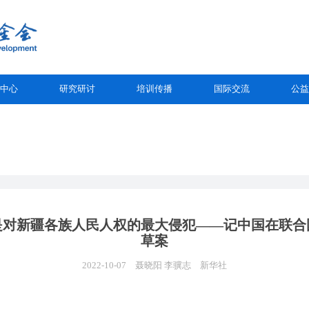
中心
研究研讨
培训传播
国际交流
公益
是对新疆各族人民人权的最大侵犯——记中国在联
草案
2022-10-07
聂晓阳 李骥志
新华社