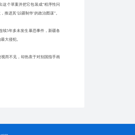
这个草案并把它包装成“程序性问
推进其‘以疆制华’的政治图谋”。
续5年多未发生暴恐事件，新疆各
的最大侵犯。
视而不见，却热衷于对别国指手画