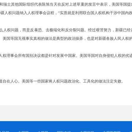
瑞士其他国际组织代表陈旭当天在反对上述草案的发言中表示，美国等国提出
疆人权问题纳入人权理事会议程，“实质就是利用联合国人权机构干涉中国内政，
人权问题，而是反暴恐、去极端化和反分裂问题。经过艰苦努力，新疆已经连
。美国等国无视事实真相的做法是典型的政治操弄，也是对新疆各族人民人权
权理事会所有国别决议都是针对发展中国家。美国等国对自身侵犯人权的劣迹
自在人心。美国等一些国家将人权问题政治化、工具化的做法注定失败。