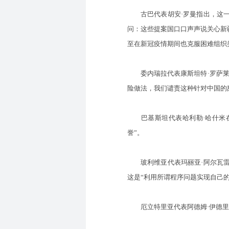
古巴代表胡安·罗曼指出，这一
问：这些提案国口口声声说关心新
至在新冠疫情期间也克服困难组织
委内瑞拉代表康斯坦特·罗萨莱斯
险做法，我们谴责这种针对中国的
巴基斯坦代表哈利勒·哈什米在
誉”。
玻利维亚代表玛丽亚·阿尔瓦雷
这是“利用所谓程序问题实现自己的
厄立特里亚代表阿德姆·伊德里