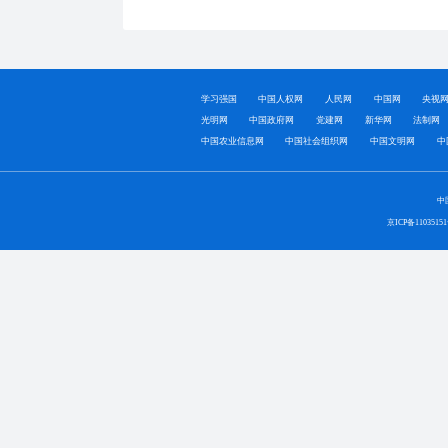
学习强国
中国人权网
人民网
中国网
央视
光明网
中国政府网
党建网
新华网
法制网
中国农业信息网
中国社会组织网
中国文明网
中
中
京ICP备1103515