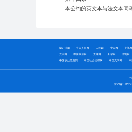
本公约的英文本与法文本同等
学习强国
中国人权网
人民网
中国网
央视
光明网
中国政府网
党建网
新华网
法制网
中国农业信息网
中国社会组织网
中国文明网
中
中
京ICP备1103515