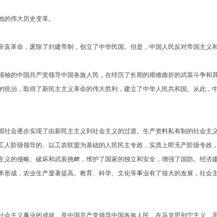
的伟大历史变革。
亥革命，废除了封建帝制，创立了中华民国。但是，中国人民反对帝国主义和
袖的中国共产党领导中国各族人民，在经历了长期的艰难曲折的武装斗争和其
的统治，取得了新民主主义革命的伟大胜利，建立了中华人民共和国。从此，
社会逐步实现了由新民主主义到社会主义的过渡。生产资料私有制的社会主义
工人阶级领导的、以工农联盟为基础的人民民主专政，实质上即无产阶级专政
主义的侵略、破坏和武装挑衅，维护了国家的独立和安全，增强了国防。经济
本形成，农业生产显著提高。教育、科学、文化等事业有了很大的发展，社会
会主义事业的成就，是中国共产党领导中国各族人民，在马克思列宁主义、毛