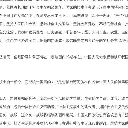
的。我国将长期处于社会主义初级阶段。国家的根本任务是，沿着中国特色社
在中国共产党领导下，在马克思列宁主义、毛泽东思想、邓小平理论、“三个代
下，坚持人民民主专政，坚持社会主义道路，坚持改革开放，不断完善社会主
主义法治，贯彻新发展理念，自力更生，艰苦奋斗，逐步实现工业、农业、国
明、生态文明协调发展，把我国建设成为富强民主文明和谐美丽的社会主义现
消灭，但是阶级斗争还将在一定范围内长期存在。中国人民对敌视和破坏我国
土的一部分。完成统一祖国的大业是包括台湾同胞在内的全中国人民的神圣
人、农民和知识分子，团结一切可以团结的力量。在长期的革命、建设、改革
参加的，包括全体社会主义劳动者、社会主义事业的建设者、拥护社会主义的
国统一战线，这个统一战线将继续巩固和发展。中国人民政治协商会议是有广
治生活、社会生活和对外友好活动中，在进行社会主义现代化建设、维护国家