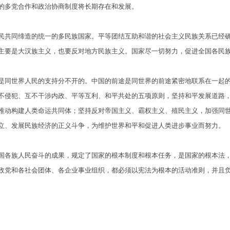
的多党合作和政治协商制度将长期存在和发展。
共同缔造的统一的多民族国家。平等团结互助和谐的社会主义民族关系已经确
主要是大汉族主义，也要反对地方民族主义。国家尽一切努力，促进全国各民
同世界人民的支持分不开的。中国的前途是同世界的前途紧密地联系在一起的
不侵犯、互不干涉内政、平等互利、和平共处的五项原则，坚持和平发展道路
推动构建人类命运共同体；坚持反对帝国主义、霸权主义、殖民主义，加强同
立、发展民族经济的正义斗争，为维护世界和平和促进人类进步事业而努力。
各族人民奋斗的成果，规定了国家的根本制度和根本任务，是国家的根本法，
政党和各社会团体、各企业事业组织，都必须以宪法为根本的活动准则，并且