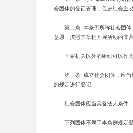
会团体的登记管理，促进社会主
第二条 本条例所称社会团体，
意愿，按照其章程开展活动的非
国家机关以外的组织可以作为
第三条 成立社会团体，应当经
的规定进行登记。
社会团体应当具备法人条件
下列团体不属于本条例规定登