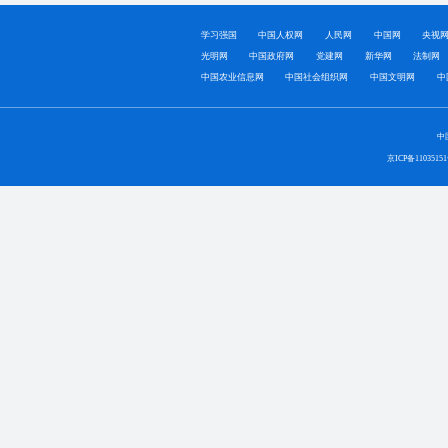
学习强国
中国人权网
人民网
中国网
央视
光明网
中国政府网
党建网
新华网
法制网
中国农业信息网
中国社会组织网
中国文明网
中
中
京ICP备1103515