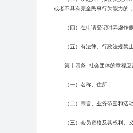
或者不具有完全民事行为能力的
（四）在申请登记时弄虚作假
（五）有法律、行政法规禁止
第十四条 社会团体的章程应
（一）名称、住所；
（二）宗旨、业务范围和活动
（三）会员资格及其权利、义