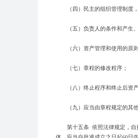
（四）民主的组织管理制度，
（五）负责人的条件和产生、
（六）资产管理和使用的原
（七）章程的修改程序；
（八）终止程序和终止后资产
（九）应当由章程规定的其他
第十五条 依照法律规定，自批
体，应当自批准成立之日起60日