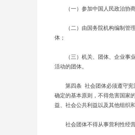
（一）参加中国人民政治协商
（二）由国务院机构编制管理
体；
（三）机关、团体、企业事业
活动的团体。
第四条 社会团体必须遵守宪法
确定的基本原则，不得危害国家
益、社会公共利益以及其他组织
社会团体不得从事营利性经营