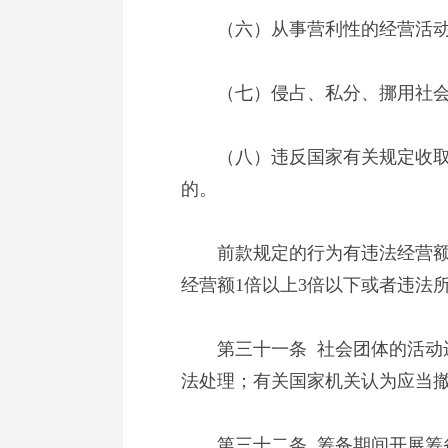
（六）从事营利性的经营活动
（七）侵占、私分、挪用社会
（八）违反国家有关规定收取
的。
前款规定的行为有违法经营额
经营额1倍以上3倍以下或者违法
第三十一条 社会团体的活动违
法处理；有关国家机关认为应当
第三十二条 筹备期间开展筹备