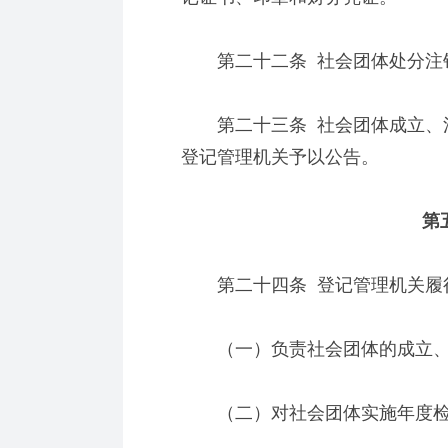
第二十二条 社会团体处分注销
第二十三条 社会团体成立、注
登记管理机关予以公告。
第
第二十四条 登记管理机关履
（一）负责社会团体的成立、
（二）对社会团体实施年度检