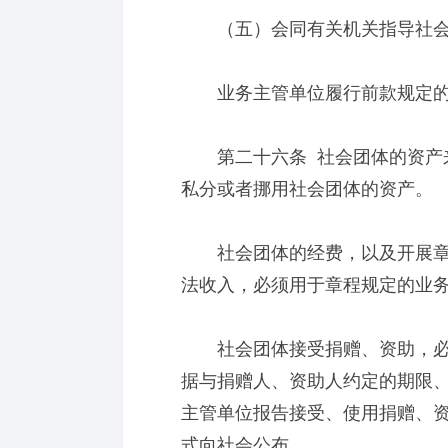
（五）会同有关机关指导社会
业务主管单位履行前款规定的
第二十六条 社会团体的资产来
私分或者挪用社会团体的资产。
社会团体的经费，以及开展章
法收入，必须用于章程规定的业
社会团体接受捐赠、资助，必
据与捐赠人、资助人约定的期限
主管单位报告接受、使用捐赠、
式向社会公布。