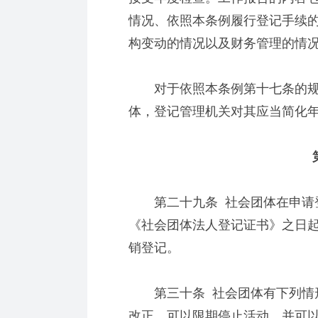
情况、依照本条例履行登记手续
构变动的情况以及财务管理的情
对于依照本条例第十七条的规
体，登记管理机关对其应当简化
第二十九条 社会团体在申请登
《社会团体法人登记证书》之日
销登记。
第三十条 社会团体有下列情形
改正，可以限期停止活动，并可