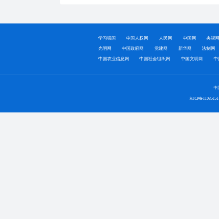
学习强国
中国人权网
人民网
中国网
央视
光明网
中国政府网
党建网
新华网
法制网
中国农业信息网
中国社会组织网
中国文明网
中
中
京ICP备1103515