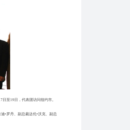
7日至19日，代表团访问纽约市。
迪•罗丹、副总裁达伦•沃克、副总